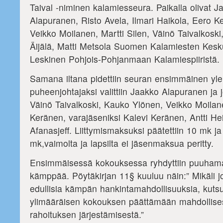
Taival -niminen kalamiesseura. Paikalla olivat J
Alapuranen, Risto Avela, Ilmari Haikola, Eero K
Veikko Moilanen, Martti Silen, Väinö Taivalkosk
Äijälä, Matti Metsola Suomen Kalamiesten Kesku
Leskinen Pohjois-Pohjanmaan Kalamiespiiristä.
Samana iltana pidettiin seuran ensimmäinen yle
puheenjohtajaksi valittiin Jaakko Alapuranen ja 
Väinö Taivalkoski, Kauko Ylönen, Veikko Moilane
Keränen, varajäseniksi Kalevi Keränen, Antti Hei
Afanasjeff. Liittymismaksuksi päätettiin 10 mk j
mk,vaimolta ja lapsilta ei jäsenmaksua peritty.
Ensimmäisessä kokouksessa ryhdyttiin puuham
kämppää. Pöytäkirjan 11§ kuuluu näin:” Mikäli j
edullisia kämpän hankintamahdollisuuksia, kuts
ylimääräisen kokouksen päättämään mahdollises
rahoituksen järjestämisestä.”