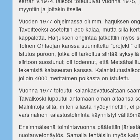
kerran v.1974.Talkoot toteutuivat vuonna 1975, jo
myyntiin ja joitakin itselle.
Vuoden 1977 ohjelmassa oli mm. harjuksen ongi
Tavoitteeksi asetettiin 300 kalaa, mutta sillä kert
kappaletta. Harjuksen ongintaa jatkettiin myös 
Toinen Ohtaojan kanssa suunniteltu ”projekti” o
istutus puroon, jotka oli tarkoitus siirtää syksyllä
siirtoon suostunut; oli todennut, että Metsähallit
tekemistä kalaseuran kanssa. Kalanistutustalko
jolloin 4000 meritaimen poikasta on istutettu.
Vuonna 1977 toteutui kalankasvatusaltaan saa
Taivalkoski lupautui antamaan oman altaansa s
Mainintoja siitä, miten allasta hyödynnettiin, ei 
varsinainen kalastustoiminta käynnistyi välittömä
Ensimmäisenä toimintavuonna päätettiin järjest
nuotanvetonäytös. Samalla tehtäisiin myös kaloj