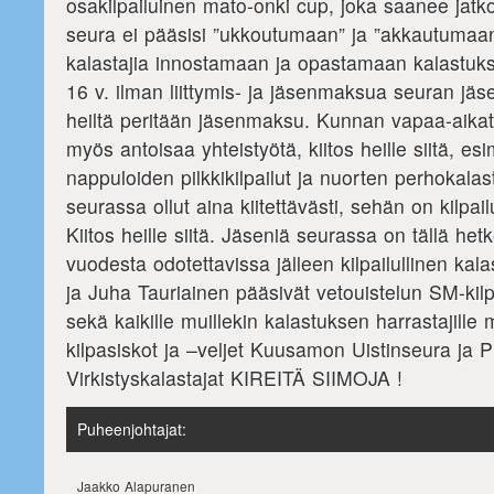
osakilpailuinen mato-onki cup, joka saanee jatk
seura ei pääsisi ”ukkoutumaan” ja ”akkautumaan
kalastajia innostamaan ja opastamaan kalastuksen
16 v. ilman liittymis- ja jäsenmaksua seuran jäse
heiltä peritään jäsenmaksu. Kunnan vapaa-aika
myös antoisaa yhteistyötä, kiitos heille siitä, e
nappuloiden pilkkikilpailut ja nuorten perhokala
seurassa ollut aina kiitettävästi, sehän on kilpai
Kiitos heille siitä. Jäseniä seurassa on tällä het
vuodesta odotettavissa jälleen kilpailullinen ka
ja Juha Tauriainen pääsivät vetouistelun SM-kilpa
sekä kaikille muillekin kalastuksen harrastajill
kilpasiskot ja –veljet Kuusamon Uistinseura ja 
Virkistyskalastajat KIREITÄ SIIMOJA !
Puheenjohtajat:
Jaakko Alapuranen