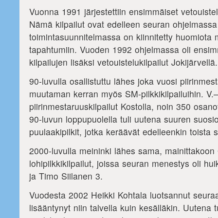
Vuonna 1991 järjestettiin ensimmäiset vetouistelu
Nämä kilpailut ovat edelleen seuran ohjelmassa
toimintasuunnitelmassa on kiinnitetty huomiot
tapahtumiin. Vuoden 1992 ohjelmassa oli ensi
kilpailujen lisäksi vetouistelukilpailut Jokijärvellä.
90-luvulla osallistuttu lähes joka vuosi piirinmest
muutaman kerran myös SM-pilkkikilpailuihin. V.–
piirinmestaruuskilpailut Kostolla, noin 350 osano
90-luvun loppupuolella tuli uutena suuren suosi
puulaakipilkit, jotka keräävät edelleenkin toista s
2000-luvulla meininki lähes sama, mainittakoon
lohipilkkikilpailut, joissa seuran menestys oli h
ja Timo Siilanen 3.
Vuodesta 2002 Heikki Kohtala luotsannut seuraa.
lisääntynyt niin talvella kuin kesälläkin. Uutena 