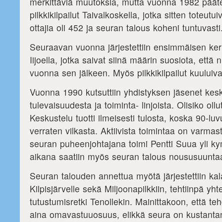
merkittäviä muutoksia, mutta vuonna 1982 päätett
pilkkikilpailut Taivalkoskella, jotka sitten toteutu
ottajia oli 452 ja seuran talous koheni tuntuvasti
Seuraavan vuonna järjestettiin ensimmäisen kerr
Iijoella, jotka saivat siinä määrin suosiota, että n
vuonna sen jälkeen. Myös pilkkikilpailut kuuluiv
Vuonna 1990 kutsuttiin yhdistyksen jäsenet ke
tulevaisuudesta ja toiminta- linjoista. Olisiko ol
Keskustelu tuotti ilmeisesti tulosta, koska 90-luvu
verraten vilkasta. Aktiivista toimintaa on varmas
seuran puheenjohtajana toimi Pentti Suua yli k
aikana saatiin myös seuran talous noususuunta
Seuran talouden annettua myötä järjestettiin kal
Kilpisjärvelle sekä Miljoonapilkkiin, tehtiinpä 
tutustumisretki Tenollekin. Mainittakoon, että teh
aina omavastuuosuus, elikkä seura on kustantan