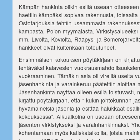
Kämpän hankinta olikin esillä useaan otteesee
haettiin kämpäksi sopivaa rakennusta, toisaalta h
Ostotarjouksia tehtiin useammasta rakennukse
kämpästä, Polon myymälästä. Virkistysalueeksi s
mm. Livolta, Koviolta, Rääpys- ja Somerojärveltä
hankkeet eivät kuitenkaan toteutuneet.
Ensimmäisen kokouksen pöytäkirjaan on kirjatt
tehtäväksi kalavesien vuokrausmahdollisuuksien 
vuokraaminen. Tämäkin asia oli vireillä useita 
jäsenhankinta ja varainkeruu päätettiin aloittaa m
Jäsenhankinta näyttää olleen esillä toistuvasti
kirjattu pöytäkirjaan, että ” kukin johtokunnan j
hyvämaineisia jäseniä ja esittää halukkaat osall
kokouksessa”. Alkuaikoina on useaan otteeseen jä
jäsenten virkistykseksi ja varainhankinnaksi. Yhdi
kohentamaan myös katiskatalkoilla, joista main