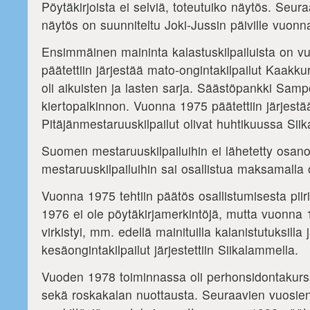
Pöytäkirjoista ei selviä, toteutuiko näytös. Seu
näytös on suunniteltu Joki-Jussin päiville vuonn
Ensimmäinen maininta kalastuskilpailuista on vuo
päätettiin järjestää mato-ongintakilpailut Kaakku
oli aikuisten ja lasten sarja. Säästöpankki Samp
kiertopalkinnon. Vuonna 1975 päätettiin järjestää p
Pitäjänmestaruuskilpailut olivat huhtikuussa Sii
Suomen mestaruuskilpailuihin ei lähetetty osanott
mestaruuskilpailuihin sai osallistua maksamalla 
Vuonna 1975 tehtiin päätös osallistumisesta piir
1976 ei ole pöytäkirjamerkintöjä, mutta vuonna 
virkistyi, mm. edellä mainituilla kalanistutuksilla
kesäongintakilpailut järjestettiin Siikalammella.
Vuoden 1978 toiminnassa oli perhonsidontakurssi,
sekä roskakalan nuottausta. Seuraavien vuosien