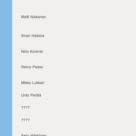
Matti Niskanen
Ilmari Haikola
Niilo Korento
Reino Paaso
Mikko Lukkari
Unto Perälä
????
????
Eero Härkönen