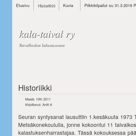
Etusivu
Historiikki
Kuvia
Pilkkikilpailut su 31.3.2019 
kala-taival ry
Taivalkosken kalastusseura
Historiikki
Maalis 10th 2011
Kirjoittanut: Antti K
Seuran syntysanat lausuttiin 1.kesäkuuta 1973 
Metsäkonekoululla, jonne kokoontui 11 taivalkos
kalastuksenharrastajaa. Tässä kokouksessa päät