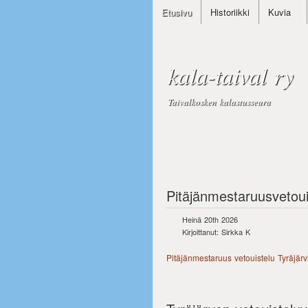
Etusivu
Historiikki
Kuvia
kala-taival ry
Taivalkosken kalastusseura
Pitäjänmestaruusvetouis
Heinä 20th 2026
Kirjoittanut: Sirkka K
Pitäjänmestaruus vetouistelu Tyräjär