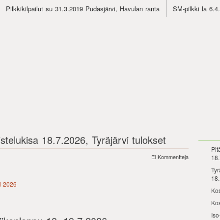
Pilkkikilpailut su 31.3.2019 Pudasjärvi, Havulan ranta
SM-pilkki la 6.
telukisa 18.7.2026, Tyräjärvi tulokset
Pit
Ei Kommentteja
18.
Tyr
18.
vi 2026
Kos
Kos
Iso