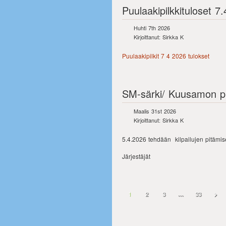
Puulaakipilkkituloset 7
Huhti 7th 2026
Kirjoittanut: Sirkka K
Puulaakipilkit 7 4 2026 tulokset
SM-särki/ Kuusamon pil
Maalis 31st 2026
Kirjoittanut: Sirkka K
5.4.2026 tehdään kilpailujen pitämise
Järjestäjät
1
2
3
…
33
>