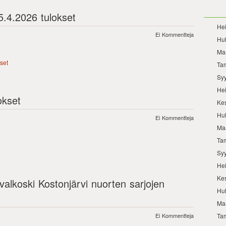
5.4.2026 tulokset
He
Ei Kommentteja
Hu
Ma
set
Ta
Sy
He
okset
Ke
Hu
Ei Kommentteja
Ma
Ta
Sy
He
Ke
valkoski Kostonjärvi nuorten sarjojen
Hu
Ma
Ei Kommentteja
Ta