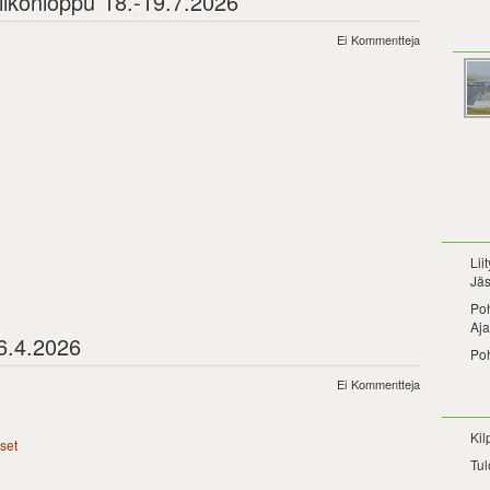
viikonloppu 18.-19.7.2026
Ei Kommentteja
Lii
Jäs
Po
Aja
6.4.2026
Po
Ei Kommentteja
Kil
set
Tul