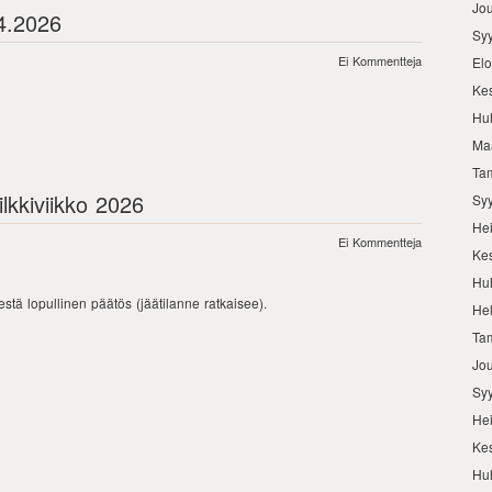
Jo
.4.2026
Sy
Ei Kommentteja
El
Ke
Hu
Ma
Ta
kkiviikko 2026
Sy
He
Ei Kommentteja
Ke
Hu
stä lopullinen päätös (jäätilanne ratkaisee).
He
Ta
Jo
Sy
He
Ke
Hu