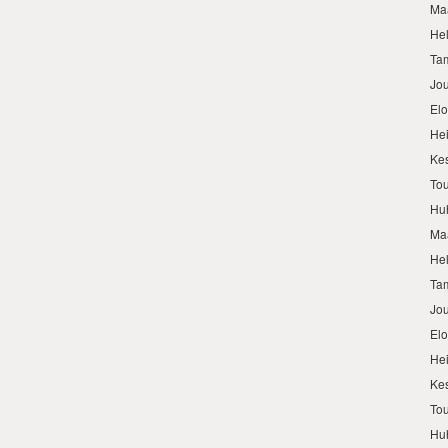
Ma
He
Ta
Jo
El
He
Ke
To
Hu
Ma
He
Ta
Jo
El
He
Ke
To
Hu