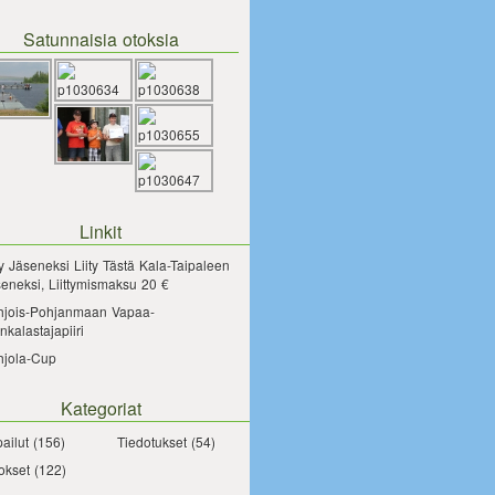
Satunnaisia otoksia
Linkit
ty Jäseneksi
Liity Tästä Kala-Taipaleen
eneksi, Liittymismaksu 20 €
hjois-Pohjanmaan Vapaa-
nkalastajapiiri
hjola-Cup
Kategoriat
pailut
(156)
Tiedotukset
(54)
okset
(122)