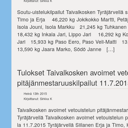
Kirjoittanut: Sirkka K
Soutu-uistelukilpailut Taivalkosken Tyräjärvellä
Timo ja Erja 46,220 kg Jokikokko Martti, Petä
Isola Jouni, Isola Markku 21,245 kg Tuhkanen
18,432 kg Inkala Jari, Lippo Jari 16,292 kg K
Jari 15,933 kg Paso Eero, Paso Veli-Matti 13
13,590 kg Jaara Marko, Södö Janne […]
Tulokset Taivalkosken avoimet vet
pitäjänmestaruuskilpailut 11.7.20
Heinä 13th 2015
Kirjoittanut: Sirkka K
Taivalkosken avoimet vetouistelun pitäjänmestar
Tyräjärvellä Taivalkosken avoimet vetouistelun p
la 11.7.2015 Tyräjärvellä Siilanen Erja ja Timo,