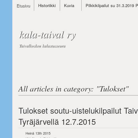
Etusivu
Historiikki
Kuvia
Pilkkikilpailut su 31.3.2019 
kala-taival ry
Taivalkosken kalastusseura
All articles in category: "
Tulokset
"
Tulokset soutu-uistelukilpailut Tai
Tyräjärvellä 12.7.2015
Heinä 13th 2015