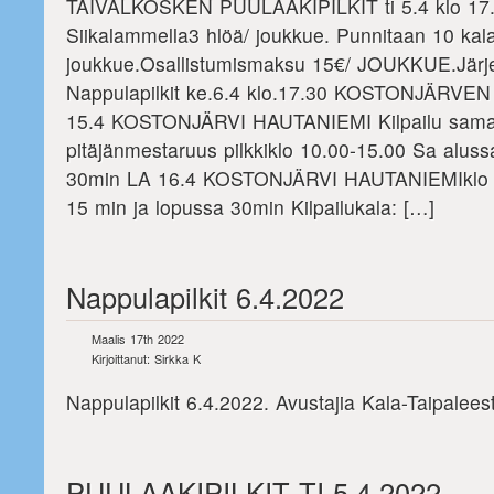
TAIVALKOSKEN PUULAAKIPILKIT ti 5.4 klo 17.
Siikalammella3 hlöä/ joukkue. Punnitaan 10 kal
joukkue.Osallistumismaksu 15€/ JOUKKUE.Järjes
Nappulapilkit ke.6.4 klo.17.30 KOSTONJÄRVE
15.4 KOSTONJÄRVI HAUTANIEMI Kilpailu samal
pitäjänmestaruus pilkkiklo 10.00-15.00 Sa aluss
30min LA 16.4 KOSTONJÄRVI HAUTANIEMIklo 1
15 min ja lopussa 30min Kilpailukala: […]
Nappulapilkit 6.4.2022
Maalis 17th 2022
Kirjoittanut: Sirkka K
Nappulapilkit 6.4.2022. Avustajia Kala-Taipaleest
PUULAAKIPILKIT TI 5.4.2022