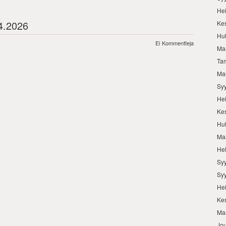
He
.4.2026
Ke
Hu
Ei Kommentteja
Ma
Ta
Ma
Sy
He
Ke
Hu
Ma
He
Sy
Sy
He
Ke
Ma
Jo