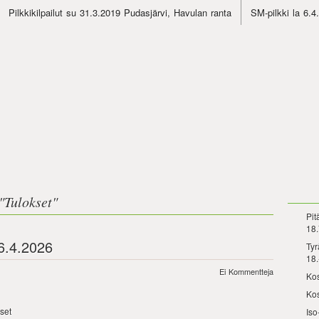
Pilkkikilpailut su 31.3.2019 Pudasjärvi, Havulan ranta
SM-pilkki la 6.
"
Tulokset
"
Pit
18.
6.4.2026
Tyr
18.
Ei Kommentteja
Kos
Kos
set
Iso