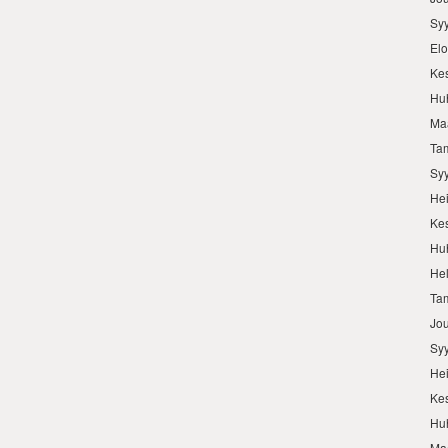
Sy
El
Ke
Hu
Ma
Ta
Sy
He
Ke
Hu
He
Ta
Jo
Sy
He
Ke
Hu
Ma