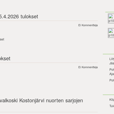
5.4.2026 tulokset
Ei Kommentteja
set
okset
Lii
Jäs
Ei Kommentteja
Po
Aja
Po
valkoski Kostonjärvi nuorten sarjojen
Kil
Tul