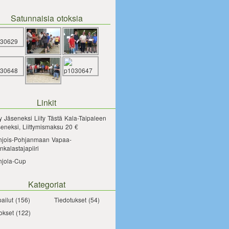
Satunnaisia otoksia
Linkit
ty Jäseneksi
Liity Tästä Kala-Taipaleen
eneksi, Liittymismaksu 20 €
hjois-Pohjanmaan Vapaa-
nkalastajapiiri
hjola-Cup
Kategoriat
pailut
(156)
Tiedotukset
(54)
okset
(122)