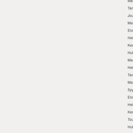
Ma
Ta
Jo
Ma
El
He
Ke
Hu
Ma
He
Ta
Ma
Sy
El
He
Ke
To
Hu