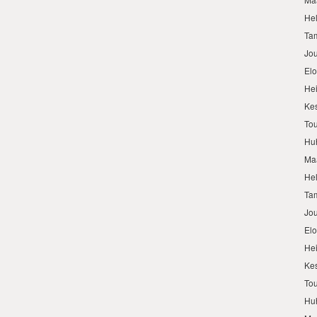
He
Ta
Jo
El
He
Ke
To
Hu
Ma
He
Ta
Jo
El
He
Ke
To
Hu