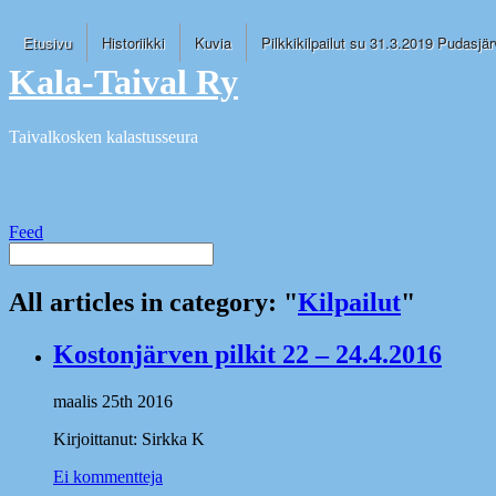
Etusivu
Historiikki
Kuvia
Pilkkikilpailut su 31.3.2019 Pudasjär
Kala-Taival Ry
Taivalkosken kalastusseura
Feed
All articles in category: "
Kilpailut
"
Kostonjärven pilkit 22 – 24.4.2016
maalis 25th 2016
Kirjoittanut: Sirkka K
Ei kommentteja