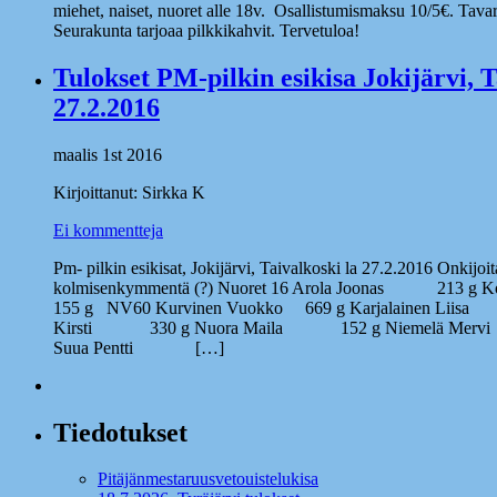
miehet, naiset, nuoret alle 18v. Osallistumismaksu 10/5€. Tava
Seurakunta tarjoaa pilkkikahvit. Tervetuloa!
Tulokset PM-pilkin esikisa Jokijärvi, 
27.2.2016
maalis 1st 2016
Kirjoittanut: Sirkka K
Ei kommentteja
Pm- pilkin esikisat, Jokijärvi, Taivalkoski la 27.2.2016 Onkijoi
kolmisenkymmentä (?) Nuoret 16 Arola Joonas 213 g K
155 g NV60 Kurvinen Vuokko 669 g Karjalainen Liisa 
Kirsti 330 g Nuora Maila 152 g Niemelä Mer
Suua Pentti […]
Tiedotukset
Pitäjänmestaruusvetouistelukisa