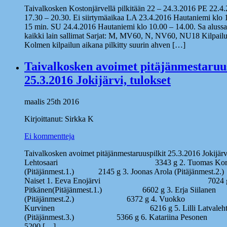
Taivalkosken Kostonjärvellä pilkitään 22 – 24.3.2016 PE 22.4
17.30 – 20.30. Ei siirtymäaikaa LA 23.4.2016 Hautaniemi klo 1
15 min. SU 24.4.2016 Hautaniemi klo 10.00 – 14.00. Sa alussa 
kaikki lain sallimat Sarjat: M, MV60, N, NV60, NU18 Kilpai
Kolmen kilpailun aikana pilkitty suurin ahven […]
Taivalkosken avoimet pitäjänmestaruus
25.3.2016 Jokijärvi, tulokset
maalis 25th 2016
Kirjoittanut: Sirkka K
Ei kommentteja
Taivalkosken avoimet pitäjänmestaruuspilkit 25.3.2016 Jokijär
Lehtosaari 3343 g 2. Tuomas Kortesl
(Pitäjänmest.1.) 2145 g 3. Joonas Arola (Pitäjä
Naiset 1. Eeva Enojärvi 7024 g 2. 
Pitkänen(Pitäjänmest.1.) 6602 g 3. Erja Siilanen
(Pitäjänmest.2.) 6372 g 4. Vuokko
Kurvinen 6216 g 5. Lilli Latvaleht
(Pitäjänmest.3.) 5366 g 6. Katar
5200 […]