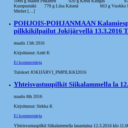
1066 g Maarit Pitkänen 920 g Kirsti Kangas 878
Kumpumäki 778 g Liisa Käsmä 663 g Vuokko Kor
Miehet […]
POHJOIS-POHJANMAAN Kalamiespi
pilkkikilpailut Jokijärvellä 13.3.2016 
maalis 13th 2016
Kirjoittanut: Antti K
Ei kommentteja
Tulokset JOKIJÄRVI_PMPILKKI2016
Yhteisvastuupilkit Siikalammella la 12.
maalis 8th 2016
Kirjoittanut: Sirkka K
Ei kommentteja
Yhteisvastuupilkit Siikalammella lauantaina 12.3.2016 klo 11.0