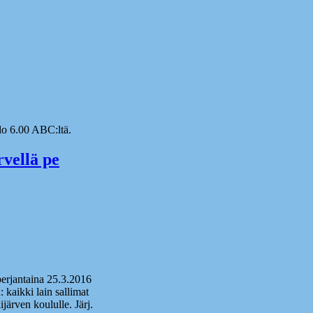
lo 6.00 ABC:ltä.
rvellä pe
perjantaina 25.3.2016
 kaikki lain sallimat
rven koululle. Järj.