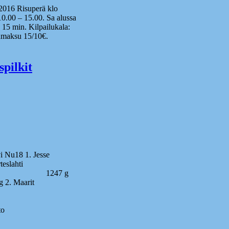
.2016 Risuperä klo
0.00 – 15.00. Sa alussa
15 min. Kilpailukala:
lumaksu 15/10€.
pilkit
vi Nu18 1. Jesse
ahti
nmest.2.) 1247 g
Maarit
o
iina Pesonen