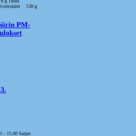
 g Tuula
teslahti 538 g
irin PM-
Tulokset
3.
0 – 15.00 Sarjat: