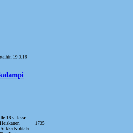
ntaihin 19.3.16
ikalampi
 18 v. Jesse
Aila Heiskanen 1735
 g Sirkka Kohtala