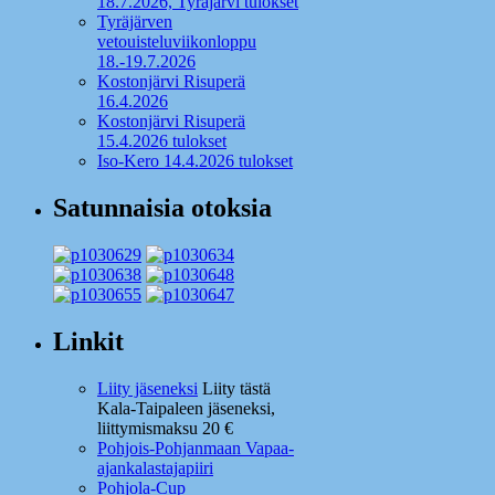
18.7.2026, Tyräjärvi tulokset
Tyräjärven
vetouisteluviikonloppu
18.-19.7.2026
Kostonjärvi Risuperä
16.4.2026
Kostonjärvi Risuperä
15.4.2026 tulokset
Iso-Kero 14.4.2026 tulokset
Satunnaisia otoksia
Linkit
Liity jäseneksi
Liity tästä
Kala-Taipaleen jäseneksi,
liittymismaksu 20 €
Pohjois-Pohjanmaan Vapaa-
ajankalastajapiiri
Pohjola-Cup