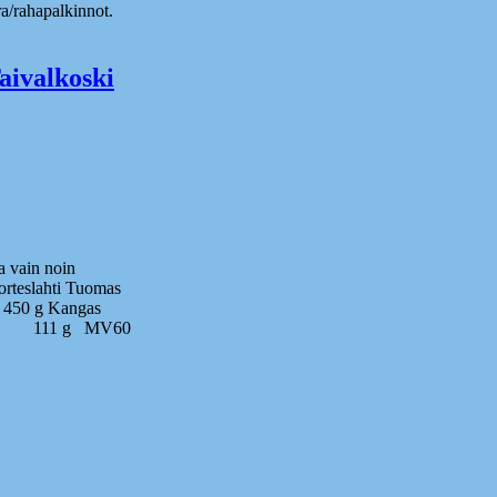
ra/rahapalkinnot.
Taivalkoski
ta vain noin
orteslahti Tuomas
450 g Kangas
vi 111 g MV60