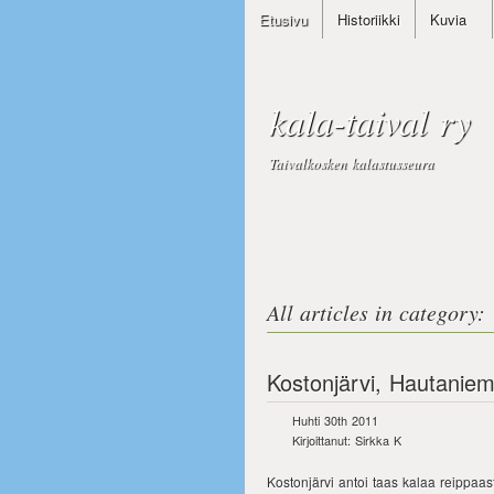
Etusivu
Historiikki
Kuvia
kala-taival ry
Taivalkosken kalastusseura
All articles in category: 
Kostonjärvi, Hautaniemi
Huhti 30th 2011
Kirjoittanut: Sirkka K
Kostonjärvi antoi taas kalaa reippaast