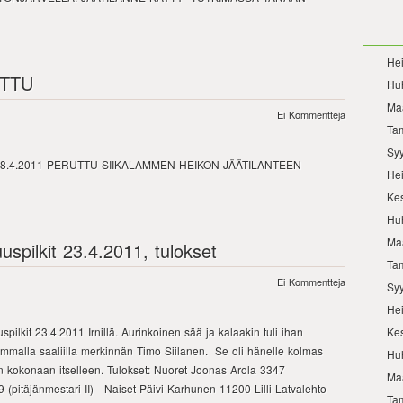
He
UTTU
Hu
Ma
Ei Kommentteja
Ta
Sy
28.4.2011 PERUTTU SIIKALAMMEN HEIKON JÄÄTILANTEEN
He
Ke
Hu
Ma
spilkit 23.4.2011, tulokset
Ta
Ei Kommentteja
Sy
He
Ke
pilkit 23.4.2011 Irnillä. Aurinkoinen sää ja kalaakin tuli ihan
immalla saaliilla merkinnän Timo Siilanen. Se oli hänelle kolmas
Hu
n kokonaan itselleen. Tulokset: Nuoret Joonas Arola 3347
Ma
9 (pitäjänmestari II) Naiset Päivi Karhunen 11200 Lilli Latvalehto
Ta