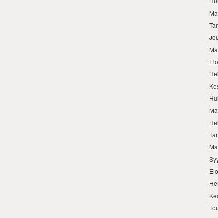
Hu
Ma
Ta
Jo
Ma
El
He
Ke
Hu
Ma
He
Ta
Ma
Sy
El
He
Ke
To