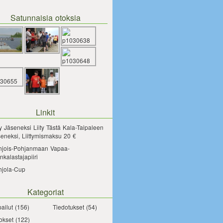
Satunnaisia otoksia
Linkit
ty Jäseneksi
Liity Tästä Kala-Taipaleen
eneksi, Liittymismaksu 20 €
hjois-Pohjanmaan Vapaa-
nkalastajapiiri
hjola-Cup
Kategoriat
pailut
(156)
Tiedotukset
(54)
okset
(122)