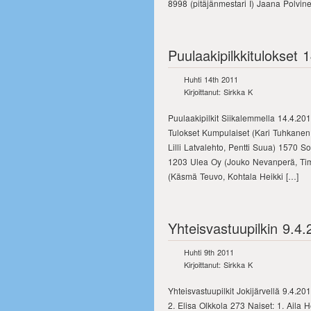
8998 (pitäjänmestari I) Jaana Polvin
Puulaakipilkkitulokset 
Huhti 14th 2011
Kirjoittanut: Sirkka K
Puulaakipilkit Siikalemmella 14.4.201
Tulokset Kumpulaiset (Kari Tuhkanen
Lilli Latvalehto, Pentti Suua) 1570 S
1203 Ulea Oy (Jouko Nevanperä, Timo
(Käsmä Teuvo, Kohtala Heikki […]
Yhteisvastuupilkin 9.4.
Huhti 9th 2011
Kirjoittanut: Sirkka K
Yhteisvastuupilkit Jokijärvellä 9.4.2
2. Elisa Olkkola 273 Naiset: 1. Ail