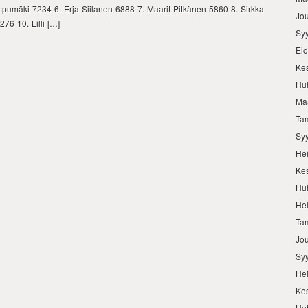
mpumäki 7234 6. Erja Siilanen 6888 7. Maarit Pitkänen 5860 8. Sirkka
Jo
76 10. Lilli […]
Sy
El
Ke
Hu
Ma
Ta
Sy
He
Ke
Hu
He
Ta
Jo
Sy
He
Ke
Hu