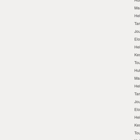
Ma
He
Ta
Jo
El
He
Ke
To
Hu
Ma
He
Ta
Jo
El
He
Ke
To