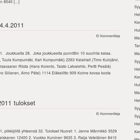
en 8540 […]
Sy
He
Ke
14.4.2011
Hu
Ei Kommentteja
Ma
Ta
1. Joukkueita 28. Joka joukkueelta punnittiin 10 suurinta kalaa.
Ma
, Tuula Kumpumäki, Kari Kumpumäki) 2263 KalaHait (Timo Kulojärvi,
Sy
orsavaaran Riista (Hans Korento, Taisto Latvalehto, Pertti Pesälä)
He
 Siilanen, Aimo Pätsi) 1114 Eläkeliitto 909 Kolme kovaa koota
Ke
Hu
Ma
He
2011 tulokset
Sy
Ei Kommentteja
Sy
He
011, pilkkijöitä yhteensä 32. Tulokset Nuoret: 1. Janne Männikkö 3529
Ke
a Heiskanen 12400 2. Vuokko Kurvinen 9635 3. Raija Veteläinen 8410
Ma