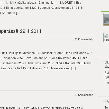
n 10 – 14. Siirtymäaika alussa 15 minuuttia. NUORET 1 Esa
882 3 Elina Luokkanen 1829 4 Joonas Kuusikkomaa 931 9115
vi Karhunen […]
isuperässä 29.4.2011
Ei Kommentteja
4.2011. Pilkkijöitä yhteensä 91. Tulokset: Nuoret Elina Luokkanen 455
 Heiskanen 7352 Eeva Enojärvi 5132 Aila Kokkonen 4564 Raija
Lii
irsti Kangas 3259 Hilkka Kynsijärvi 2521 Sirkka Kohtala 2365 Mervi
Jäs
Liisa Käsmä 929 Pirjo Ritvanen 782 Naisveteraanit […]
Po
Aja
Po
Ei Kommentteja
Kil
Tul
STONJÄRVELLÄ. JÄÄTILANNE KÄYTY TUTKIMASSA TÄNÄÄN