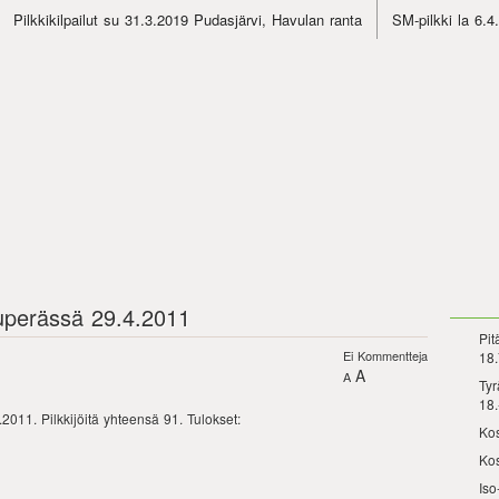
Pilkkikilpailut su 31.3.2019 Pudasjärvi, Havulan ranta
SM-pilkki la 6.
isuperässä 29.4.2011
Pit
Ei Kommentteja
18.
A
A
Tyr
18.
2011. Pilkkijöitä yhteensä 91. Tulokset:
Kos
Kos
Iso