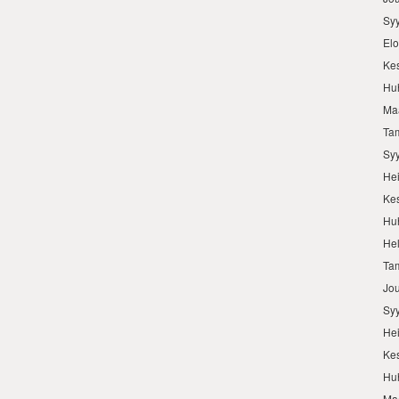
Sy
El
Ke
Hu
Ma
Ta
Sy
He
Ke
Hu
He
Ta
Jo
Sy
He
Ke
Hu
Ma