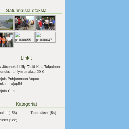
Satunnaisia otoksia
Linkit
ty Jäseneksi
Liity Tästä Kala-Taipaleen
eneksi, Liittymismaksu 20 €
hjois-Pohjanmaan Vapaa-
nkalastajapiiri
hjola-Cup
Kategoriat
pailut
(156)
Tiedotukset
(54)
okset
(122)