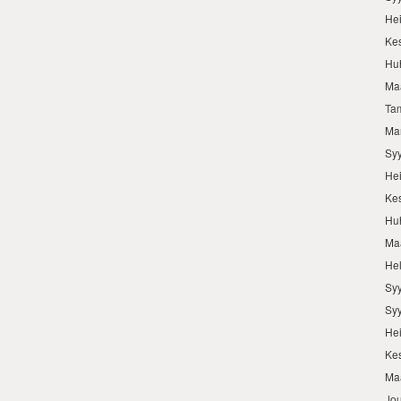
He
Ke
Hu
Ma
Ta
Ma
Sy
He
Ke
Hu
Ma
He
Sy
Sy
He
Ke
Ma
Jo