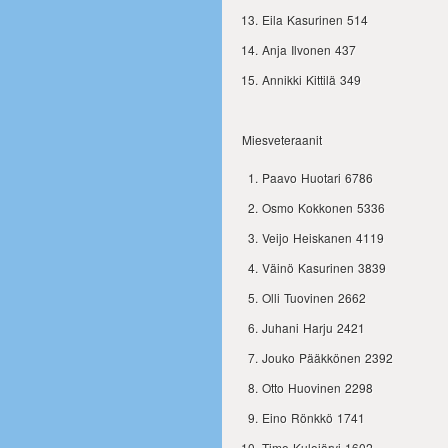
Eila Kasurinen 514
Anja Ilvonen 437
Annikki Kittilä 349
Miesveteraanit
Paavo Huotari 6786
Osmo Kokkonen 5336
Veijo Heiskanen 4119
Väinö Kasurinen 3839
Olli Tuovinen 2662
Juhani Harju 2421
Jouko Pääkkönen 2392
Otto Huovinen 2298
Eino Rönkkö 1741
Timo Kulojärvi 1602