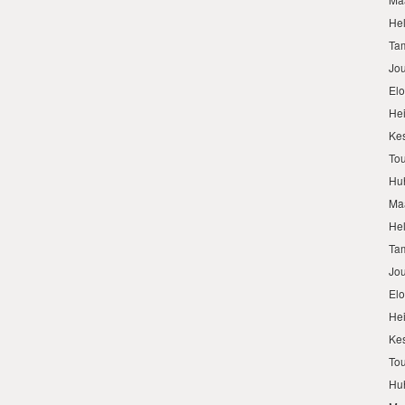
He
Ta
Jo
El
He
Ke
To
Hu
Ma
He
Ta
Jo
El
He
Ke
To
Hu