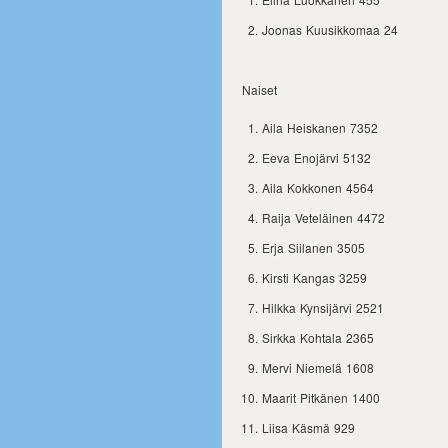
Joonas Kuusikkomaa 24
Naiset
Aila Heiskanen 7352
Eeva Enojärvi 5132
Aila Kokkonen 4564
Raija Veteläinen 4472
Erja Siilanen 3505
Kirsti Kangas 3259
Hilkka Kynsijärvi 2521
Sirkka Kohtala 2365
Mervi Niemelä 1608
Maarit Pitkänen 1400
Liisa Käsmä 929