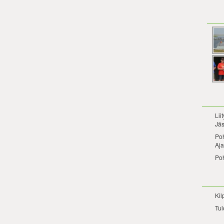
Lii
Jäs
Po
Aja
Po
Kil
Tul