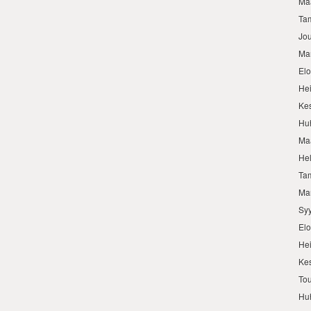
Ma
Ta
Jo
Ma
El
He
Ke
Hu
Ma
He
Ta
Ma
Sy
El
He
Ke
To
Hu