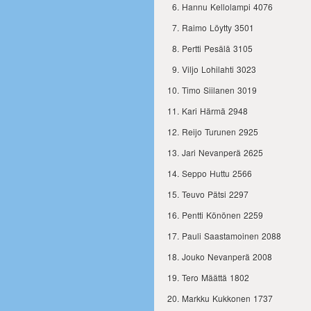
Hannu Kellolampi 4076
Raimo Löytty 3501
Pertti Pesälä 3105
Viljo Lohilahti 3023
Timo Siilanen 3019
Kari Härmä 2948
Reijo Turunen 2925
Jari Nevanperä 2625
Seppo Huttu 2566
Teuvo Pätsi 2297
Pentti Könönen 2259
Pauli Saastamoinen 2088
Jouko Nevanperä 2008
Tero Määttä 1802
Markku Kukkonen 1737