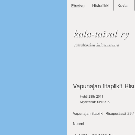
Etusivu
Historiikki
Kuvia
kala-taival ry
Taivalkosken kalastusseura
Vapunajan iltapilkit R
Huhti 29th 2011
Kirjoittanut: Sirkka K
Vapunajan iltapilkit Risuperässä 29.4.
Nuoret
Elina Luokkanen 455