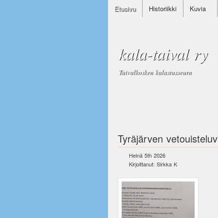
Etusivu
Historiikki
Kuvia
kala-taival ry
Taivalkosken kalastusseura
Tyräjärven vetouistelu
Heinä 5th 2026
Kirjoittanut: Sirkka K