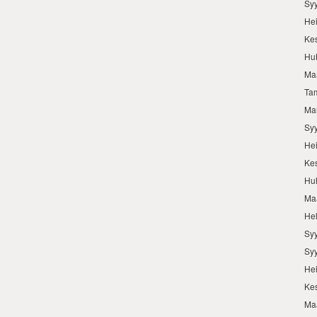
Sy
He
Ke
Hu
Ma
Ta
Ma
Sy
He
Ke
Hu
Ma
He
Sy
Sy
He
Ke
Ma