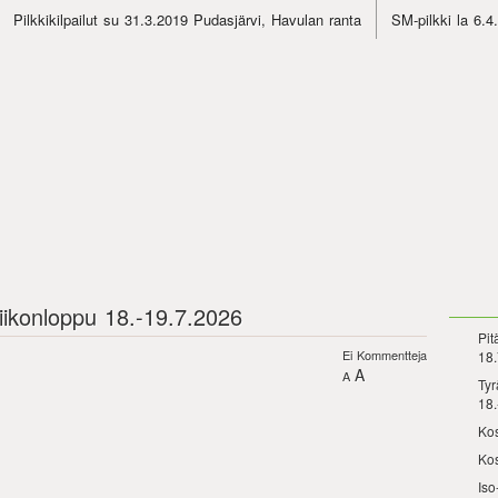
Pilkkikilpailut su 31.3.2019 Pudasjärvi, Havulan ranta
SM-pilkki la 6.
viikonloppu 18.-19.7.2026
Pit
Ei Kommentteja
18.
A
A
Tyr
18.
Kos
Kos
Iso