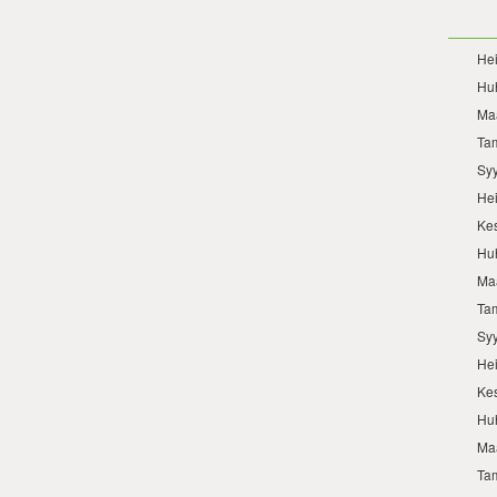
He
Hu
Ma
Ta
Sy
He
Ke
Hu
Ma
Ta
Sy
He
Ke
Hu
Ma
Ta