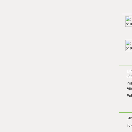
Lii
Jäs
Po
Aja
Po
Kil
Tul