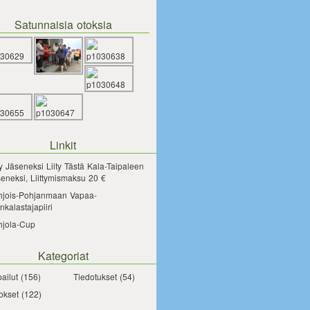
Satunnaisia otoksia
Linkit
ty Jäseneksi
Liity Tästä Kala-Taipaleen
eneksi, Liittymismaksu 20 €
hjois-Pohjanmaan Vapaa-
nkalastajapiiri
hjola-Cup
Kategoriat
pailut
(156)
Tiedotukset
(54)
okset
(122)