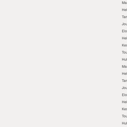
Ma
He
Ta
Jo
El
He
Ke
To
Hu
Ma
He
Ta
Jo
El
He
Ke
To
Hu