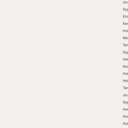
Jo
Sy
El
Ke
Hu
Ma
Ta
Sy
He
Ke
Hu
He
Ta
Jo
Sy
He
Ke
Hu