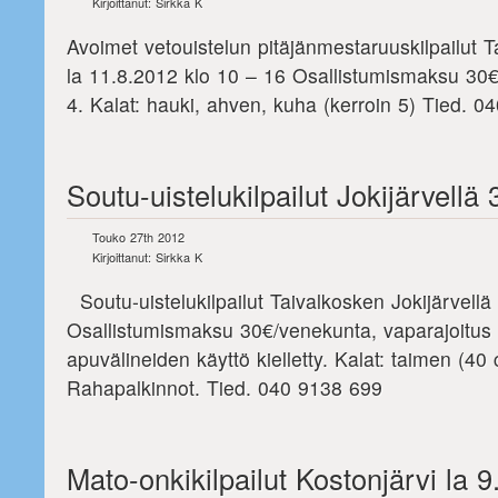
Kirjoittanut: Sirkka K
Avoimet vetouistelun pitäjänmestaruuskilpailut T
la 11.8.2012 klo 10 – 16 Osallistumismaksu 30€
4. Kalat: hauki, ahven, kuha (kerroin 5) Tied. 
Soutu-uistelukilpailut Jokijärvellä
Touko 27th 2012
Kirjoittanut: Sirkka K
Soutu-uistelukilpailut Taivalkosken Jokijärvellä
Osallistumismaksu 30€/venekunta, vaparajoitus 4
apuvälineiden käyttö kielletty. Kalat: taimen (40
Rahapalkinnot. Tied. 040 9138 699
Mato-onkikilpailut Kostonjärvi la 