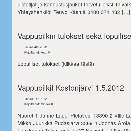
uistelijat ja kannustusjoukot tervetulleiksi Taiva
Yhteyshenkilöt Teuvo Käsmä 0400 371 432 […]
Vappupilkin tulokset sekä lopullise
Touko 4th 2012
Kirjoittanut: Antti K
Lopulliset tulokset (klikkaa tästä)
Vappupilkit Kostonjärvi 1.5.2012
Touko 1st 2012
Kirjoittanut: Sirkka K
Nuoret 1 Janne Lappi Pielavesi 13390 2 Ville L
Mikko Juurikka Pudasjärvi 3369 4 Joonas Arola 
Luokkanen Taivalkoski 1437 Naisvet. 1 Liisa Virv