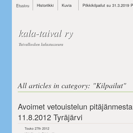
Etusivu
Historiikki
Kuvia
Pilkkikilpailut su 31.3.2019 
kala-taival ry
Taivalkosken kalastusseura
All articles in category: "
Kilpailut
"
Avoimet vetouistelun pitäjänmestar
11.8.2012 Tyräjärvi
Touko 27th 2012