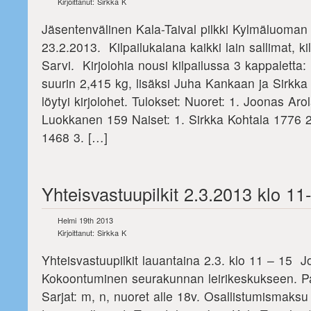
Kirjoittanut: Sirkka K
Jäsentenvälinen Kala-Taival pilkki Kylmäluoman
23.2.2013. Kilpailukalana kaikki lain sallimat, k
Sarvi. Kirjolohia nousi kilpailussa 3 kappaletta:
suurin 2,415 kg, lisäksi Juha Kankaan ja Sirkka
löytyi kirjolohet. Tulokset: Nuoret: 1. Joonas Aro
Luokkanen 159 Naiset: 1. Sirkka Kohtala 1776
1468 3. […]
Yhteisvastuupilkit 2.3.2013 klo 11-
Helmi 19th 2013
Kirjoittanut: Sirkka K
Yhteisvastuupilkit lauantaina 2.3. klo 11 – 15 Jo
Kokoontuminen seurakunnan leirikeskukseen. Pa
Sarjat: m, n, nuoret alle 18v. Osallistumismaksu