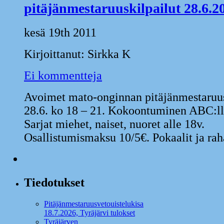
pitäjänmestaruuskilpailut 28.6.2
kesä 19th 2011
Kirjoittanut: Sirkka K
Ei kommentteja
Avoimet mato-onginnan pitäjänmestaruusk
28.6. ko 18 – 21. Kokoontuminen ABC:ll
Sarjat miehet, naiset, nuoret alle 18v.
Osallistumismaksu 10/5€. Pokaalit ja rah
Tiedotukset
Pitäjänmestaruusvetouistelukisa
18.7.2026, Tyräjärvi tulokset
Tyräjärven