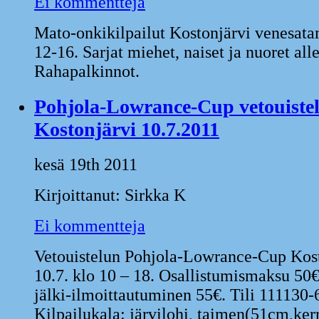
Ei kommentteja
Mato-onkikilpailut Kostonjärvi venesata
12-16. Sarjat miehet, naiset ja nuoret all
Rahapalkinnot.
Pohjola-Lowrance-Cup vetouiste
Kostonjärvi 10.7.2011
kesä 19th 2011
Kirjoittanut: Sirkka K
Ei kommentteja
Vetouistelun Pohjola-Lowrance-Cup Kost
10.7. klo 10 – 18. Osallistumismaksu 50
jälki-ilmoittautuminen 55€. Tili 111130
Kilpailukala: järvilohi, taimen(51cm,ker