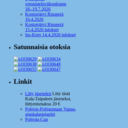
vetouisteluviikonloppu
18.-19.7.2026
Kostonjärvi Risuperä
16.4.2026
Kostonjärvi Risuperä
15.4.2026 tulokset
Iso-Kero 14.4.2026 tulokset
Satunnaisia otoksia
Linkit
Liity jäseneksi
Liity tästä
Kala-Taipaleen jäseneksi,
liittymismaksu 20 €
Pohjois-Pohjanmaan Vapaa-
ajankalastajapiiri
Pohjola-Cup