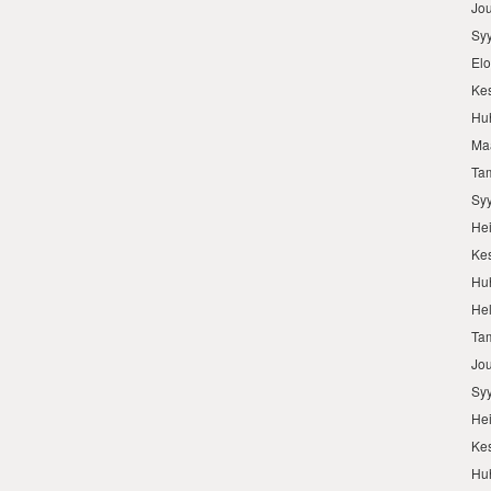
Jo
Sy
El
Ke
Hu
Ma
Ta
Sy
He
Ke
Hu
He
Ta
Jo
Sy
He
Ke
Hu