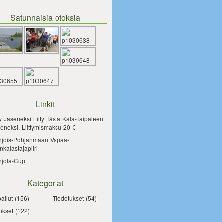
Satunnaisia otoksia
Linkit
ty Jäseneksi
Liity Tästä Kala-Taipaleen
eneksi, Liittymismaksu 20 €
hjois-Pohjanmaan Vapaa-
nkalastajapiiri
hjola-Cup
Kategoriat
pailut
(156)
Tiedotukset
(54)
okset
(122)