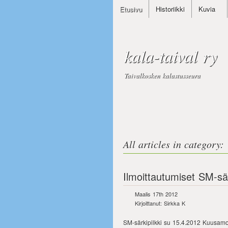
Etusivu
Historiikki
Kuvia
kala-taival ry
Taivalkosken kalastusseura
All articles in category: 
Ilmoittautumiset SM-sä
Maalis 17th 2012
Kirjoittanut: Sirkka K
SM-särkipilkki su 15.4.2012 Kuusamojä