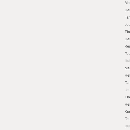
Ma
He
Ta
Jo
El
He
Ke
To
Hu
Ma
He
Ta
Jo
El
He
Ke
To
Hu