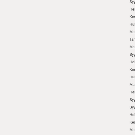
Sy
He
Ke
Hu
Ma
Ta
Ma
Sy
He
Ke
Hu
Ma
He
Sy
Sy
He
Ke
Ma