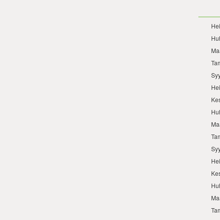
He
Hu
Ma
Ta
Sy
He
Ke
Hu
Ma
Ta
Sy
He
Ke
Hu
Ma
Ta