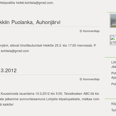
köpostilla heikki.kohtala@gmail.com.
lkkiin Puolanka, Auhonjärvi
Ei Kommentteja
ärvi, sitovat ilmoittautumiset Heikille 25.3. klo 17:00 mennessä. P.
kki.kohtala@gmail.com
Lii
Jäs
0.3.2012
Po
Aja
Ei Kommentteja
Po
ee Kuusamosta lauantaina 10.3.2012 klo 5:00, Taivalkosken ABC:llä klo
ta jatkamme sunnuntaiaamuna Lohjalle kilpailupaikalle, matkaa noin
Kil
ä kaikille!
Tul