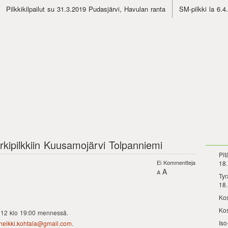
Pilkkikilpailut su 31.3.2019 Pudasjärvi, Havulan ranta
SM-pilkki la 6.
rkipilkkiin Kuusamojärvi Tolpanniemi
Pit
Ei Kommentteja
18.
A
A
Tyr
18.
Kos
Kos
.2012 klo 19:00 mennessä.
Iso
heikki.kohtala@gmail.com
.