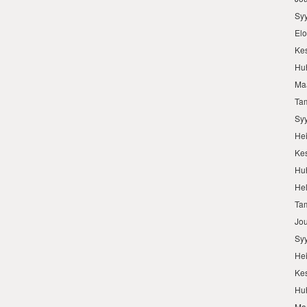
Sy
El
Ke
Hu
Ma
Ta
Sy
He
Ke
Hu
He
Ta
Jo
Sy
He
Ke
Hu
Ma