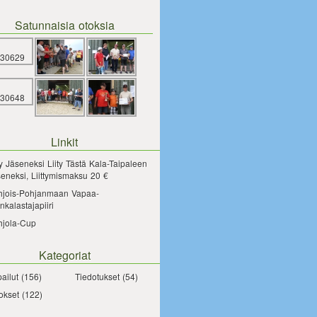
Satunnaisia otoksia
Linkit
ty Jäseneksi
Liity Tästä Kala-Taipaleen
eneksi, Liittymismaksu 20 €
hjois-Pohjanmaan Vapaa-
nkalastajapiiri
hjola-Cup
Kategoriat
pailut
(156)
Tiedotukset
(54)
okset
(122)