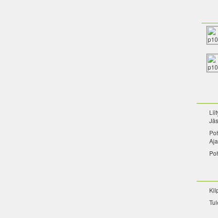
Lii
Jäs
Po
Aja
Po
Kil
Tul