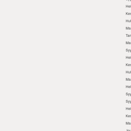
He
Ke
Hu
Ma
Ta
Ma
Sy
He
Ke
Hu
Ma
He
Sy
Sy
He
Ke
Ma
Jo