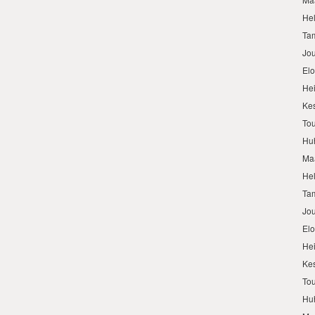
He
Ta
Jo
El
He
Ke
To
Hu
Ma
He
Ta
Jo
El
He
Ke
To
Hu