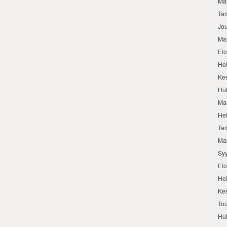
Ma
Ta
Jo
Ma
El
He
Ke
Hu
Ma
He
Ta
Ma
Sy
El
He
Ke
To
Hu