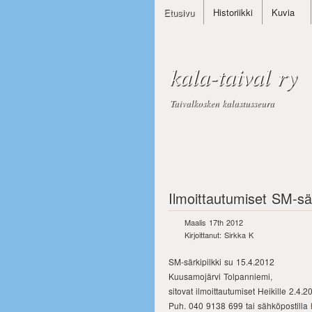
Etusivu
Historiikki
Kuvia
kala-taival ry
Taivalkosken kalastusseura
Ilmoittautumiset SM-sä
Maalis 17th 2012
Kirjoittanut: Sirkka K
SM-särkipilkki su 15.4.2012
Kuusamojärvi Tolpanniemi,
sitovat ilmoittautumiset Heikille 2.4
Puh. 040 9138 699 tai sähköpostilla