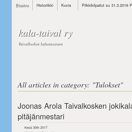
Etusivu
Historiikki
Kuvia
Pilkkikilpailut su 31.3.2019 
kala-taival ry
Taivalkosken kalastusseura
All articles in category: "
Tulokset
"
Joonas Arola Taivalkosken jokika
pitäjänmestari
Kesä 30th 2017