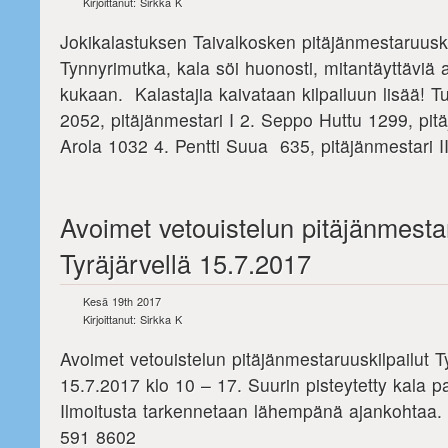
Kirjoittanut: Sirkka K
Jokikalastuksen Taivalkosken pitäjänmestaruuskil
Tynnyrimutka, kala söi huonosti, mitantäyttäviä 
kukaan. Kalastajia kaivataan kilpailuun lisää! T
2052, pitäjänmestari I 2. Seppo Huttu 1299, pitä
Arola 1032 4. Pentti Suua 635, pitäjänmestari II
Avoimet vetouistelun pitäjänmestar
Tyräjärvellä 15.7.2017
Kesä 19th 2017
Kirjoittanut: Sirkka K
Avoimet vetouistelun pitäjänmestaruuskilpailut T
15.7.2017 klo 10 – 17. Suurin pisteytetty kala p
Ilmoitusta tarkennetaan lähempänä ajankohtaa. 
591 8602