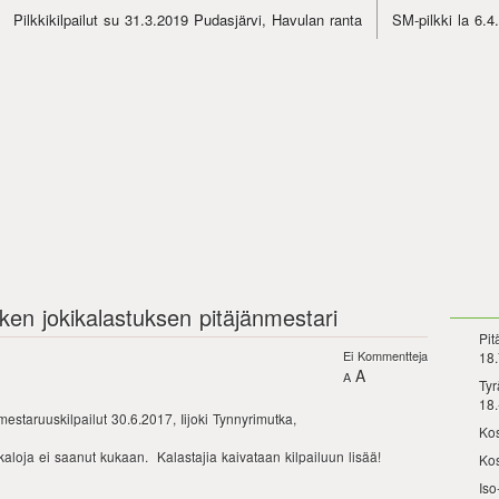
Pilkkikilpailut su 31.3.2019 Pudasjärvi, Havulan ranta
SM-pilkki la 6.
ken jokikalastuksen pitäjänmestari
Pit
Ei Kommentteja
18.
A
A
Tyr
18.
estaruuskilpailut 30.6.2017, Iijoki Tynnyrimutka,
Kos
okaloja ei saanut kukaan. Kalastajia kaivataan kilpailuun lisää!
Kos
Iso