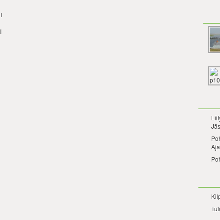
I
I
Lii
Jäs
Po
Aja
Po
Kil
Tul