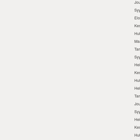
Jo
Sy
El
Ke
Hu
Ma
Ta
Sy
He
Ke
Hu
He
Ta
Jo
Sy
He
Ke
Hu