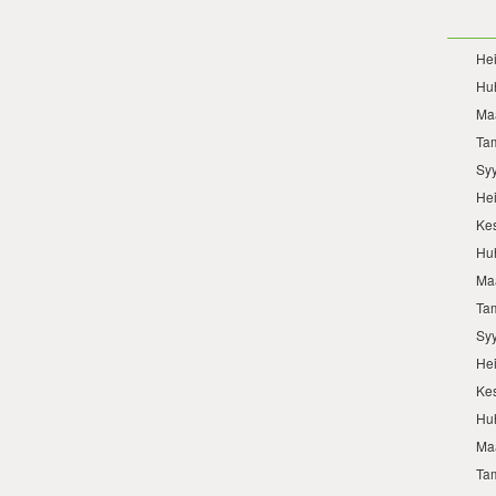
He
Hu
Ma
Ta
Sy
He
Ke
Hu
Ma
Ta
Sy
He
Ke
Hu
Ma
Ta