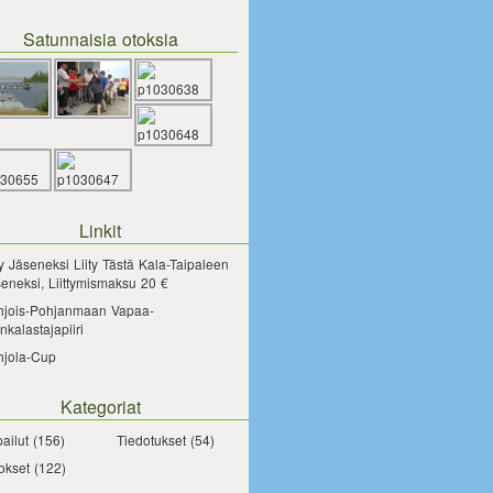
Satunnaisia otoksia
Linkit
ty Jäseneksi
Liity Tästä Kala-Taipaleen
eneksi, Liittymismaksu 20 €
hjois-Pohjanmaan Vapaa-
nkalastajapiiri
hjola-Cup
Kategoriat
pailut
(156)
Tiedotukset
(54)
okset
(122)