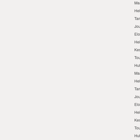
Ma
He
Ta
Jo
El
He
Ke
To
Hu
Ma
He
Ta
Jo
El
He
Ke
To
Hu