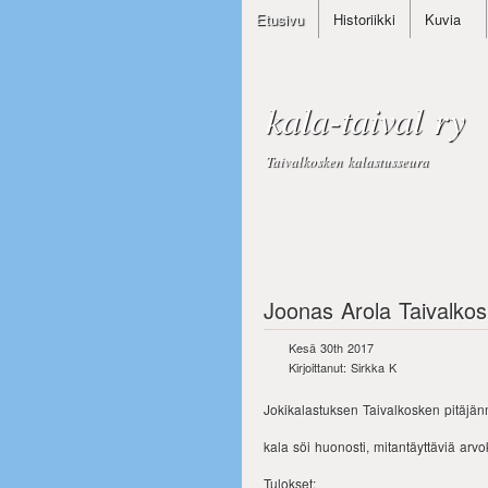
Etusivu
Historiikki
Kuvia
kala-taival ry
Taivalkosken kalastusseura
Joonas Arola Taivalkos
Kesä 30th 2017
Kirjoittanut: Sirkka K
Jokikalastuksen Taivalkosken pitäjänm
kala söi huonosti, mitantäyttäviä arv
Tulokset: