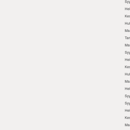
Sy
He
Ke
Hu
Ma
Ta
Ma
Sy
He
Ke
Hu
Ma
He
Sy
Sy
He
Ke
Ma