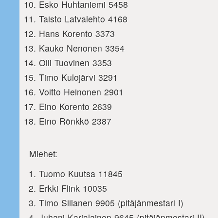
Esko Huhtaniemi 5458
Taisto Latvalehto 4168
Hans Korento 3373
Kauko Nenonen 3354
Olli Tuovinen 3353
Timo Kulojärvi 3291
Voitto Heinonen 2901
Eino Korento 2639
Eino Rönkkö 2387
Miehet:
Tuomo Kuutsa 11845
Erkki Flink 10035
Timo Siilanen 9905 (pitäjänmestari I)
Juhani Karjalainen 9645 (pitäjänmestari II)