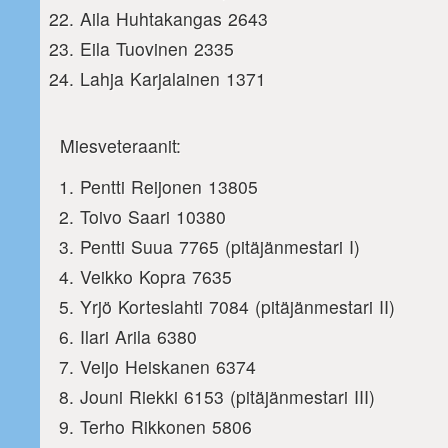
Aila Huhtakangas 2643
Eila Tuovinen 2335
Lahja Karjalainen 1371
Miesveteraanit:
Pentti Reijonen 13805
Toivo Saari 10380
Pentti Suua 7765 (pitäjänmestari I)
Veikko Kopra 7635
Yrjö Korteslahti 7084 (pitäjänmestari II)
Ilari Arila 6380
Veijo Heiskanen 6374
Jouni Riekki 6153 (pitäjänmestari III)
Terho Rikkonen 5806