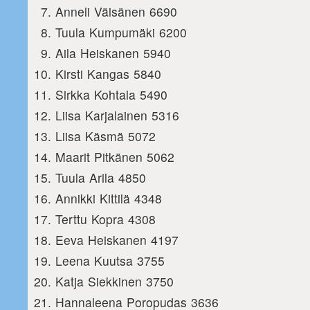
Anneli Väisänen 6690
Tuula Kumpumäki 6200
Aila Heiskanen 5940
Kirsti Kangas 5840
Sirkka Kohtala 5490
Liisa Karjalainen 5316
Liisa Käsmä 5072
Maarit Pitkänen 5062
Tuula Arila 4850
Annikki Kittilä 4348
Terttu Kopra 4308
Eeva Heiskanen 4197
Leena Kuutsa 3755
Katja Siekkinen 3750
Hannaleena Poropudas 3636