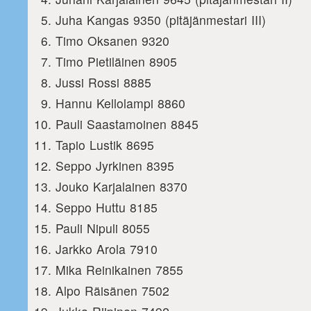
Juha Kangas 9350 (pitäjänmestari III)
Timo Oksanen 9320
Timo Pietiläinen 8905
Jussi Rossi 8885
Hannu Kellolampi 8860
Pauli Saastamoinen 8845
Tapio Lustik 8695
Seppo Jyrkinen 8395
Jouko Karjalainen 8370
Seppo Huttu 8185
Pauli Nipuli 8055
Jarkko Arola 7910
Mika Reinikainen 7855
Alpo Räisänen 7502