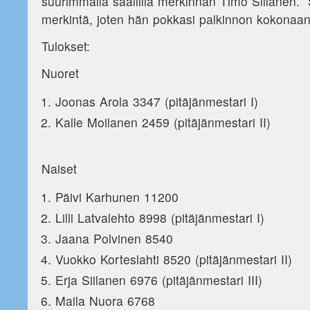
suurimmalla saaliilla merkinnän Timo Siilanen. 
merkintä, joten hän pokkasi palkinnon kokonaan 
Tulokset:
Nuoret
Joonas Arola 3347 (pitäjänmestari I)
Kalle Moilanen 2459 (pitäjänmestari II)
Naiset
Päivi Karhunen 11200
Lilli Latvalehto 8998 (pitäjänmestari I)
Jaana Polvinen 8540
Vuokko Korteslahti 8520 (pitäjänmestari II)
Erja Siilanen 6976 (pitäjänmestari III)
Maila Nuora 6768