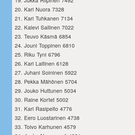
Jukka Riipinen 7492
Kari Nuora 7328
Kari Tuhkanen 7134
Kalevi Sallinen 7022
Teuvo Käsmä 6854
Jouni Toppinen 6810
Riku Tyni 6796
Kari Laitinen 6128
Juhani Soininen 5922
Pekka Mähönen 5704
Jouko Huttunen 5034
Raine Kortet 5002
Kari Rasipelto 4776
Eero Luostarinen 4738
Toivo Karhunen 4579