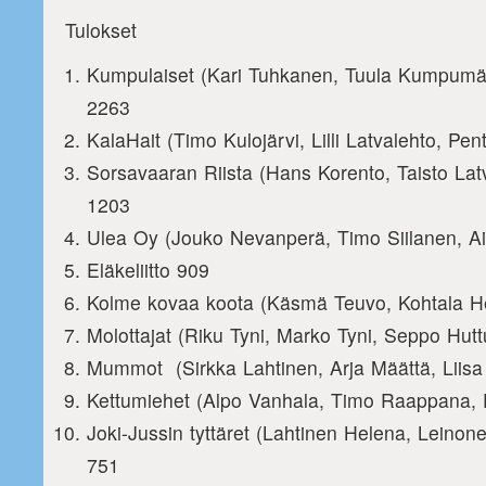
Tulokset
Kumpulaiset (Kari Tuhkanen, Tuula Kumpumä
2263
KalaHait (Timo Kulojärvi, Lilli Latvalehto, Pe
Sorsavaaran Riista (Hans Korento, Taisto Latv
1203
Ulea Oy (Jouko Nevanperä, Timo Siilanen, A
Eläkeliitto 909
Kolme kovaa koota (Käsmä Teuvo, Kohtala He
Molottajat (Riku Tyni, Marko Tyni, Seppo Hutt
Mummot (Sirkka Lahtinen, Arja Määttä, Liisa
Kettumiehet (Alpo Vanhala, Timo Raappana, 
Joki-Jussin tyttäret (Lahtinen Helena, Leinon
751