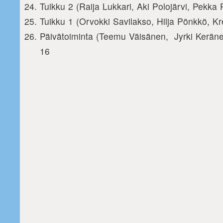
Tuikku 2 (Raija Lukkari, Aki Polojärvi, Pekka
Tuikku 1 (Orvokki Savilakso, Hilja Pönkkö, Kr
Päivätoiminta (Teemu Väisänen, Jyrki Kerän
16