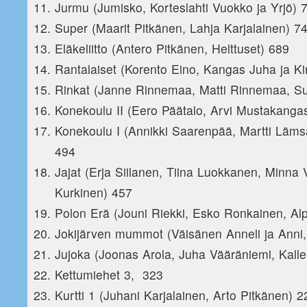
Jurmu (Jumisko, Korteslahti Vuokko ja Yrjö) 
Super (Maarit Pitkänen, Lahja Karjalainen) 7
Eläkeliitto (Antero Pitkänen, Helttuset) 689
Rantalaiset (Korento Eino, Kangas Juha ja Kir
Rinkat (Janne Rinnemaa, Matti Rinnemaa, S
Konekoulu II (Eero Päätalo, Arvi Mustakang
Konekoulu I (Annikki Saarenpää, Martti Läms
494
Jajat (Erja Siilanen, Tiina Luokkanen, Minna V
Kurkinen) 457
Polon Erä (Jouni Riekki, Esko Ronkainen, Al
Jokijärven mummot (Väisänen Anneli ja Anni
Jujoka (Joonas Arola, Juha Vääräniemi, Kall
Kettumiehet 3, 323
Kurtti 1 (Juhani Karjalainen, Arto Pitkänen) 2