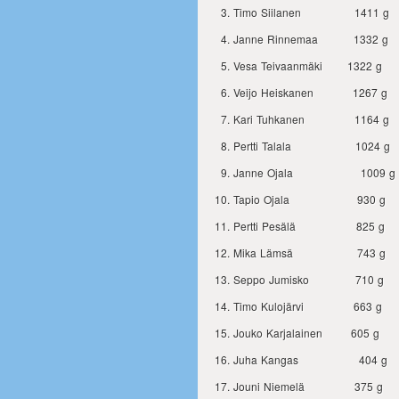
Timo Siilanen 1411 g
Janne Rinnemaa 1332 g
Vesa Teivaanmäki 1322 g
Veijo Heiskanen 1267 g
Kari Tuhkanen 1164 g
Pertti Talala 1024 g
Janne Ojala 1009 g
Tapio Ojala 930 g
Pertti Pesälä 825 g
Mika Lämsä 743 g
Seppo Jumisko 710 g
Timo Kulojärvi 663 g
Jouko Karjalainen 605 g
Juha Kangas 404 g
Jouni Niemelä 375 g