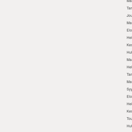
Ma
Ta
Jo
Ma
El
He
Ke
Hu
Ma
He
Ta
Ma
Sy
El
He
Ke
To
Hu