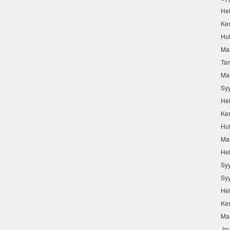
He
Ke
Hu
Ma
Ta
Ma
Sy
He
Ke
Hu
Ma
He
Sy
Sy
He
Ke
Ma
Jo