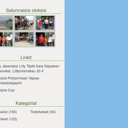
Satunnaisia otoksia
Linkit
ty Jäseneksi
Liity Tästä Kala-Taipaleen
eneksi, Liittymismaksu 20 €
hjois-Pohjanmaan Vapaa-
nkalastajapiiri
hjola-Cup
Kategoriat
pailut
(156)
Tiedotukset
(54)
okset
(122)