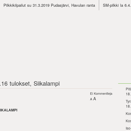
Pilkkikilpailut su 31.3.2019 Pudasjärvi, Havulan ranta
SM-pilkki la 6.
.16 tulokset, Siikalampi
Pit
Ei Kommentteja
18.
A
A
Tyr
18.
IIKALAMPI
Kos
Kos
Iso