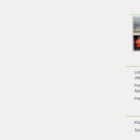
Lii
Jäs
Po
Aja
Po
Kil
Tul