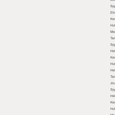
Sy
El
Ke
Hu
Ma
Ta
Sy
He
Ke
Hu
He
Ta
Jo
Sy
He
Ke
Hu
Ma