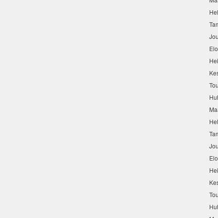
He
Ta
Jo
El
He
Ke
To
Hu
Ma
He
Ta
Jo
El
He
Ke
To
Hu