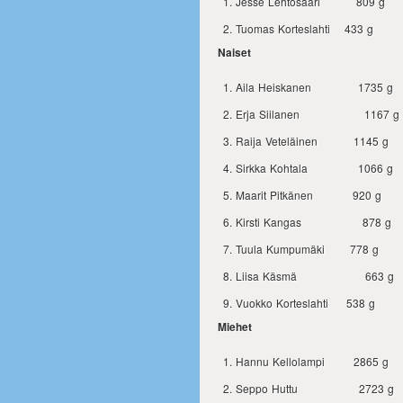
Jesse Lehtosaari 809 g
Tuomas Korteslahti 433 g
Naiset
Aila Heiskanen 1735 g
Erja Siilanen 1167 g
Raija Veteläinen 1145 g
Sirkka Kohtala 1066 g
Maarit Pitkänen 920 g
Kirsti Kangas 878 g
Tuula Kumpumäki 778 g
Liisa Käsmä 663 g
Vuokko Korteslahti 538 g
Miehet
Hannu Kellolampi 2865 g
Seppo Huttu 2723 g