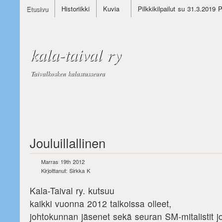
Etusivu
Historiikki
Kuvia
Pilkkikilpailut su 31.3.2019 
kala-taival ry
Taivalkosken kalastusseura
Jouluillallinen
Marras 19th 2012
Kirjoittanut: Sirkka K
Kala-Taival ry. kutsuu
kaikki vuonna 2012 talkoissa olleet,
johtokunnan jäsenet sekä seuran SM-mitalistit joul