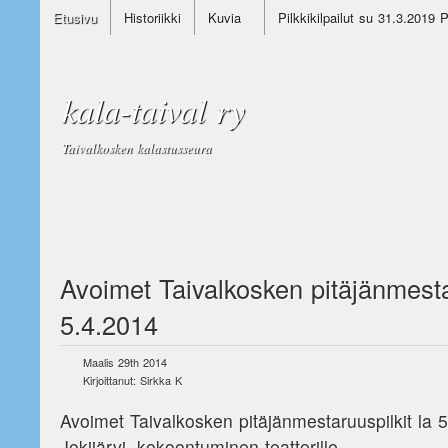
Etusivu
Historiikki
Kuvia
Pilkkikilpailut su 31.3.2019 
kala-taival ry
Taivalkosken kalastusseura
Avoimet Taivalkosken pitäjänmesta
5.4.2014
Maalis 29th 2014
Kirjoittanut: Sirkka K
Avoimet Taivalkosken pitäjänmestaruuspilkit la 
Jokijärvi, kokoontuminen teatterille.