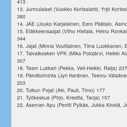
413
13. Jurmulaiset (Vuokko Korteslahti, Yrjö Kortes
380
14. JAE (Jouko Karjalainen, Eero Päätalo, Asm
15. Eläkkeensaajat (Vilho Hietala, Heino Ronk
344
16. Jajat (Minna Voutilainen, Tiina Luokkanen, E
17. Taivalkosken VPK (Mika Polojärvi, Heikki Al
307
18. Team Lukkari (Pekka, Veli-Heikki, Raija) 23
19. Päivätoiminta (Jyri Keränen, Teemu Väisäne
203
20. Tuikun Pojat (Aki, Pauli, Timo) 177
21. Työkeskus (Pirjo, Kreetta, Tanja) 157
22. Aseman Apu (Pentti Pylkäs, Jukka Kivelä, Ju