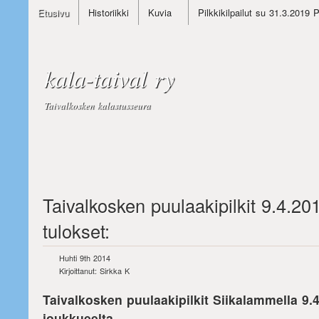
Etusivu
Historiikki
Kuvia
Pilkkikilpailut su 31.3.2019 
kala-taival ry
Taivalkosken kalastusseura
Taivalkosken puulaakipilkit 9.4.20
tulokset:
Huhti 9th 2014
Kirjoittanut: Sirkka K
Taivalkosken puulaakipilkit Siikalammella 9.4
joukkueelta