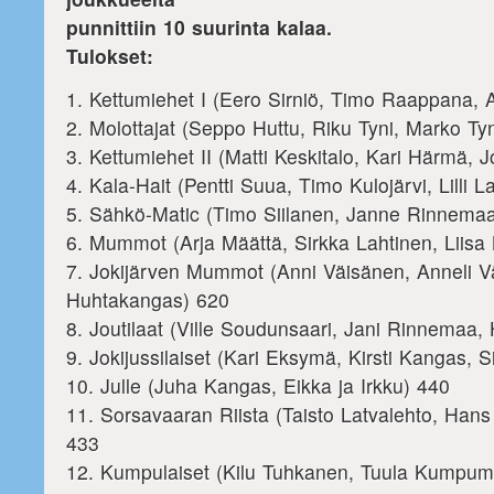
punnittiin 10 suurinta kalaa.
Tulokset:
1. Kettumiehet I (Eero Sirniö, Timo Raappana,
2. Molottajat (Seppo Huttu, Riku Tyni, Marko Ty
3. Kettumiehet II (Matti Keskitalo, Kari Härmä, 
4. Kala-Hait (Pentti Suua, Timo Kulojärvi, Lilli L
5. Sähkö-Matic (Timo Siilanen, Janne Rinnemaa
6. Mummot (Arja Määttä, Sirkka Lahtinen, Liisa 
7. Jokijärven Mummot (Anni Väisänen, Anneli Vä
Huhtakangas) 620
8. Joutilaat (Ville Soudunsaari, Jani Rinnemaa, 
9. Jokijussilaiset (Kari Eksymä, Kirsti Kangas, 
10. Julle (Juha Kangas, Eikka ja Irkku) 440
11. Sorsavaaran Riista (Taisto Latvalehto, Hans 
433
12. Kumpulaiset (Kilu Tuhkanen, Tuula Kumpum