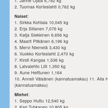
1. Janne Ojala 6,782 kg
2. Tuomas Korteslahti 0,762 kg
Naiset
:
1. Sirkka Kohtala 10,045 kg
2. Erja Siilanen 7,076 kg
3. Katja Siekkinen 6,656 kg
4. Maarit Pitkänen 6,196 kg
5. Mervi Niemelä 3,430 kg
6. Vuokko Korteslahti 2,470 kg
7. Kirsti Kangas 1,536 kg
8. Latvalehto Lilli 1,350 kg
9. Aune Helttunen 1,164
10. Anneli Väisänen (kannatusmaksu) 11. Aila
(kannatusmaksu)
Miehet
:
1. Seppo Huttu 12,540 kg
2. Kari Tuhkanen 10,805 kg