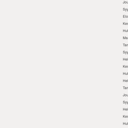
Jo
Sy
El
Ke
Hu
Ma
Ta
Sy
He
Ke
Hu
He
Ta
Jo
Sy
He
Ke
Hu