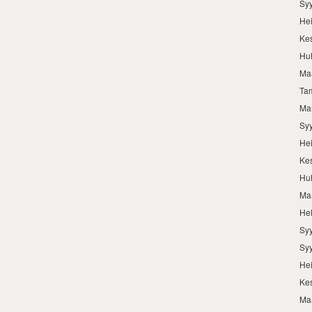
Sy
He
Ke
Hu
Ma
Ta
Ma
Sy
He
Ke
Hu
Ma
He
Sy
Sy
He
Ke
Ma