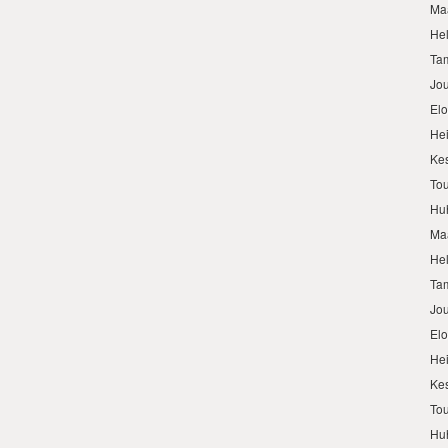
Ma
He
Ta
Jo
El
He
Ke
To
Hu
Ma
He
Ta
Jo
El
He
Ke
To
Hu