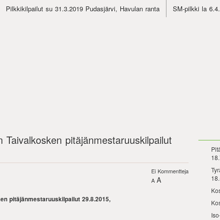
Pilkkikilpailut su 31.3.2019 Pudasjärvi, Havulan ranta
SM-pilkki la 6.
n Taivalkosken pitäjänmestaruuskilpailut
Pit
18.
Tyr
Ei Kommentteja
18.
A
A
Kos
en pitäjänmestaruuskilpailut 29.8.2015,
Kos
Iso