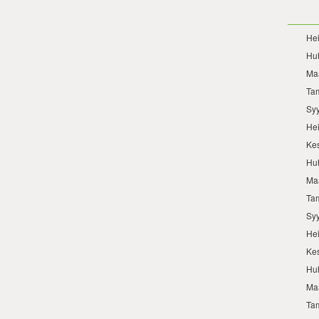
He
Hu
Ma
Ta
Sy
He
Ke
Hu
Ma
Ta
Sy
He
Ke
Hu
Ma
Ta