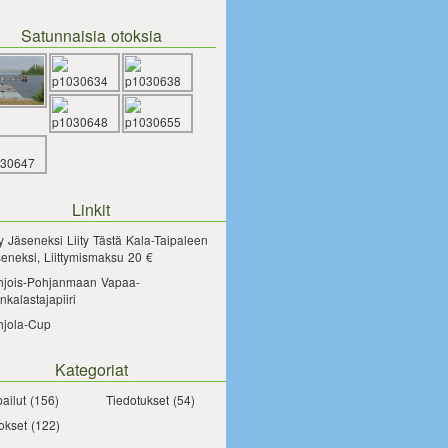
Satunnaisia otoksia
Linkit
ty Jäseneksi
Liity Tästä Kala-Taipaleen
eneksi, Liittymismaksu 20 €
hjois-Pohjanmaan Vapaa-
nkalastajapiiri
hjola-Cup
Kategoriat
pailut
(156)
Tiedotukset
(54)
okset
(122)