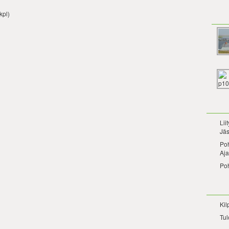
kpl)
Lii
Jäs
Po
Aja
Po
Kil
Tul