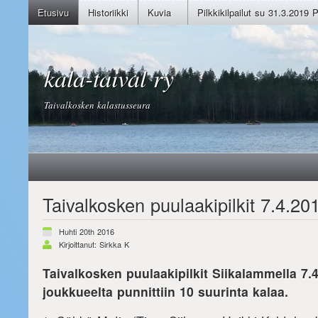
Etusivu
Historiikki
Kuvia
Pilkkikilpailut su 31.3.2019 
kala-taival ry
Taivalkosken kalastusseura
Taivalkosken puulaakipilkit 7.4.201
Huhti 20th 2016
Kirjoittanut: Sirkka K
Taivalkosken puulaakipilkit Siikalammella 7.4
joukkueelta punnittiin 10 suurinta kalaa.