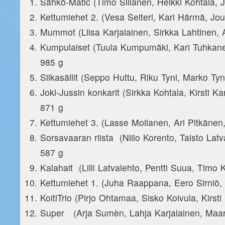
Sähkö-Matic (Timo Siilanen, Heikki Kohtala
Kettumiehet 2. (Vesa Seiteri, Kari Härmä, Jo
Mummot (Liisa Karjalainen, Sirkka Lahtinen,
Kumpulaiset (Tuula Kumpumäki, Kari Tuhka
985 g
Siikasällit (Seppo Huttu, Riku Tyni, Mark
Joki-Jussin konkarit (Sirkka Kohtala, Kirsti 
871 g
Kettumiehet 3. (Lasse Moilanen, Ari Pitkänen
Sorsavaaran riista (Niilo Korento, Taisto La
587 g
Kalahait (Lilli Latvalehto, Pentti Suua, Timo 
Kettumiehet 1. (Juha Raappana, Eero Sirniö,
KoitiTrio (Pirjo Ohtamaa, Sisko Koivula, Kirst
Super (Arja Sumèn, Lahja Karjalainen, Maar