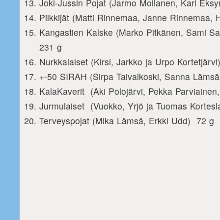
Joki-Jussin Pojat (Jarmo Moilanen, Kari E
Pilkkijät (Matti Rinnemaa, Janne Rinnemaa, H
Kangastien Kalske (Marko Pitkänen, Sami S
231 g
Nurkkalaiset (Kirsi, Jarkko ja Urpo Kortetjär
+-50 SIRAH (Sirpa Taivalkoski, Sanna Lämsä
KalaKaverit (Aki Polojärvi, Pekka Parviainen
Jurmulaiset (Vuokko, Yrjö ja Tuomas Kortesl
Terveyspojat (Mika Lämsä, Erkki Udd) 72 g