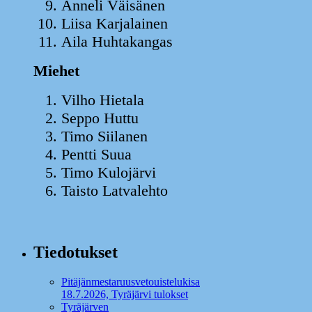
Anneli Väisänen 18
Liisa Karjalainen 1
Aila Huhtakangas 6
Miehet
Vilho Hietala 53
Seppo Huttu 52
Timo Siilanen 49
Pentti Suua 45
Timo Kulojärvi 32
Taisto Latvalehto 29
Tiedotukset
Pitäjänmestaruusvetouistelukisa
18.7.2026, Tyräjärvi tulokset
Tyräjärven