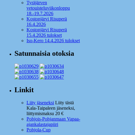
Tyräjärven
vetouisteluviikonloppu
18.-19.7.2026
Kostonjärvi Risuperä
16.4.2026
Kostonjärvi Risuperä
15.4.2026 tulokset
Iso-Kero 14.4.2026 tulokset
Satunnaisia otoksia
Linkit
Liity jäseneksi
Liity tästä
Kala-Taipaleen jäseneksi,
liittymismaksu 20 €
Pohjois-Pohjanmaan Vapaa-
ajankalastajapiiri
Pohjola-Cup