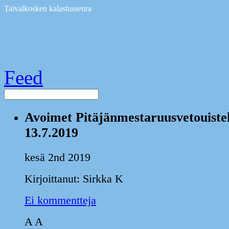
Taivalkosken kalastusseura
Feed
Avoimet Pitäjänmestaruusvetouistelu
13.7.2019
kesä 2nd 2019
Kirjoittanut: Sirkka K
Ei kommentteja
A
A