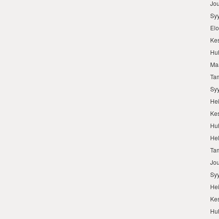
Jo
Sy
El
Ke
Hu
Ma
Ta
Sy
He
Ke
Hu
He
Ta
Jo
Sy
He
Ke
Hu