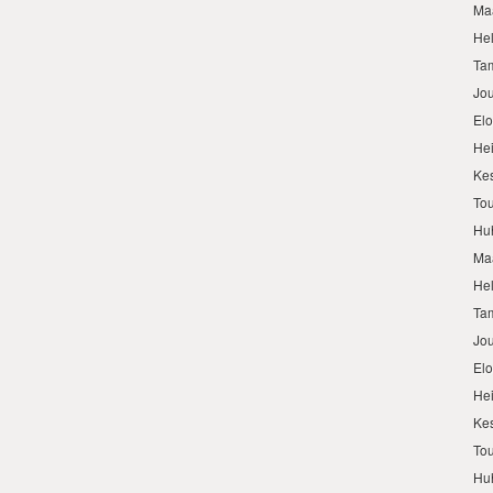
Ma
He
Ta
Jo
El
He
Ke
To
Hu
Ma
He
Ta
Jo
El
He
Ke
To
Hu