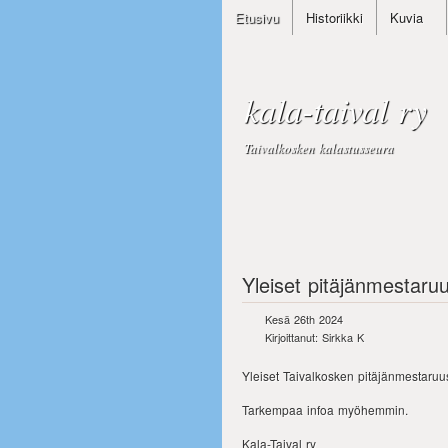
Etusivu
Historiikki
Kuvia
kala-taival ry
Taivalkosken kalastusseura
Yleiset pitäjänmestaruu
Kesä 26th 2024
Kirjoittanut: Sirkka K
Yleiset Taivalkosken pitäjänmestaruus
Tarkempaa infoa myöhemmin.
Kala-Taival ry