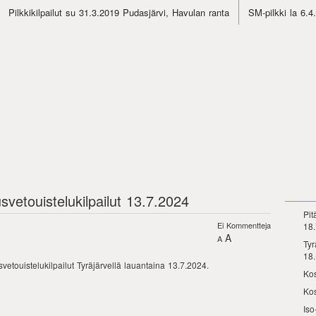
Pilkkikilpailut su 31.3.2019 Pudasjärvi, Havulan ranta
SM-pilkki la 6.
svetouistelukilpailut 13.7.2024
Pit
Ei Kommentteja
18.
A
A
Tyr
18.
vetouistelukilpailut Tyräjärvellä lauantaina 13.7.2024.
Kos
Kos
Iso