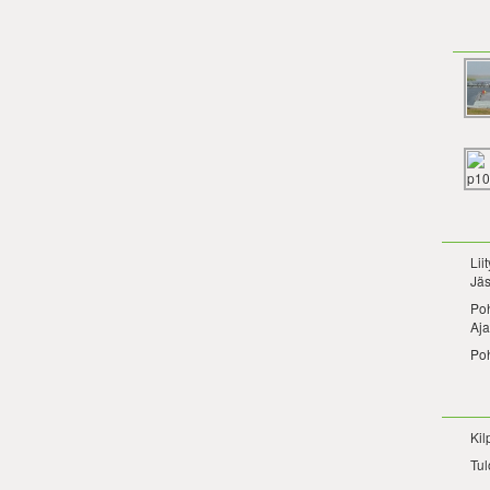
Lii
Jäs
Po
Aja
Po
Kil
Tul