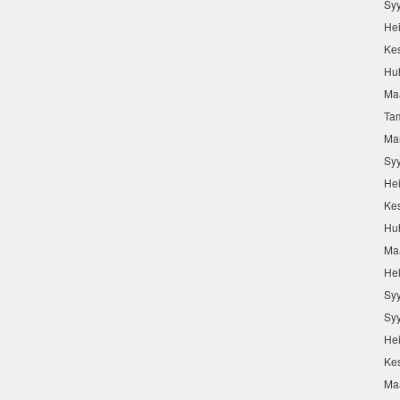
Sy
He
Ke
Hu
Ma
Ta
Ma
Sy
He
Ke
Hu
Ma
He
Sy
Sy
He
Ke
Ma