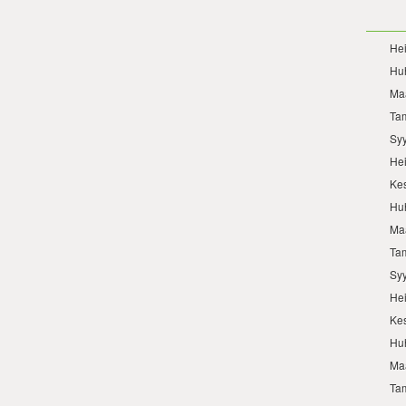
He
Hu
Ma
Ta
Sy
He
Ke
Hu
Ma
Ta
Sy
He
Ke
Hu
Ma
Ta