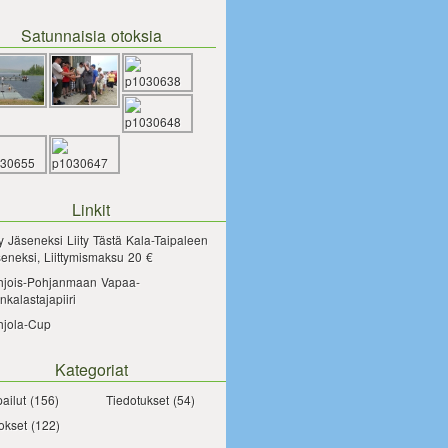
Satunnaisia otoksia
Linkit
ty Jäseneksi
Liity Tästä Kala-Taipaleen
eneksi, Liittymismaksu 20 €
hjois-Pohjanmaan Vapaa-
nkalastajapiiri
hjola-Cup
Kategoriat
pailut
(156)
Tiedotukset
(54)
okset
(122)